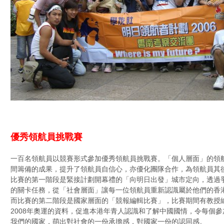
優秀領航員挑戰賽
一百名領航員以競賽形式參加優秀領航員挑戰賽。「個人層面」的領航
間籌備的成果，提升了領航員自信心，亦優化團隊合作，為領航員其
比賽的第一階段是緊接計劃開幕禮的「向明日出發」城市定向，透過
的關卡任務，從「社會層面」讓每一位領航員重新認識屬於他們的香
而比賽的第二階段是國家層面的「競報編輯比賽」，比賽期間有教授
2008年奧運的資料，促進本港年青人認識和了解中國國情，令每個
我們的國家，萌出對社會的一份承擔感，對國家一份的認同感。