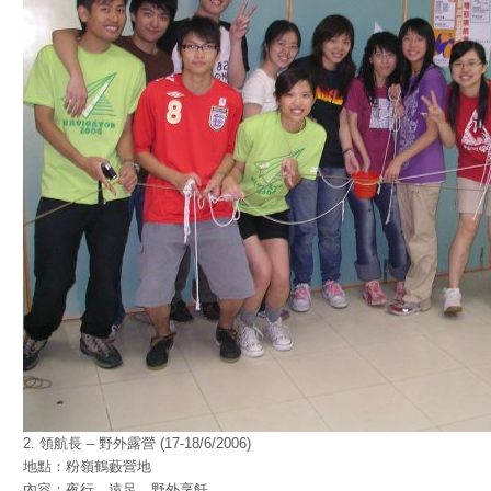
2. 領航長 – 野外露營 (17-18/6/2006)
地點：粉嶺鶴藪營地
內容：夜行、遠足、野外烹飪