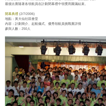
最後比賽隨著各領航員在計劃閉幕禮中領獎而圓滿結束。
開幕典禮
(2/7/2006)
地點：黃大仙社區會堂
內容：計劃簡介、起航儀式、優秀領航員挑戰賽詳情
參與人數：250人