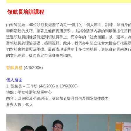
領航長培訓課程
由誓師開始，40位領航長經歷了為期一個月的「個人層面」訓練，除自身
籌辦活動的技巧。接著是他們實踐所學，由討論活動內容的到最後擔任當
透過領航員訓練營傳遞到領航員手上。而今年的「社會層面」以「選舉」
富領航長的理論基礎，擴闊視野。此外，我們亦申請立法會大樓進行模擬
們對社會的參與及承擔。最後表現優秀的十多位領航長，更親身到雲南進
的文化差異，從而肯定自我身份的認同。
誓師典禮
(4/6/2006)
個人層面
1. 領航長 – 工作坊 (4/6/2006 & 10/6/2006)
地點：學友社潛能發展中心
內容：以遊戲及小組討論，讓參加者提升自信及團隊協作能力
參與人數：40人