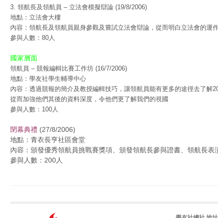
3. 領航長及領航員 – 立法會模擬辯論 (19/8/2006)
地點：立法會大樓
內容：領航長及領航員親身參觀及嘗試立法會辯論，從而明白立法會的運
參與人數：80人
國家層面
領航員 – 競報編輯比賽工作坊 (16/7/2006)
地點：學友社學生輔導中心
內容：透過競報的簡介及教授編輯技巧，讓領航員能有更多的途徑去了解20
從而加強他們其後的資料深度，令他們更了解我們的視國
參與人數：100人
閉幕典禮
(27/8/2006)
地點：青衣長亨社區會堂
內容：頒發優秀領航員挑戰賽獎項、頒發領航長參與證書、領航長表
參與人數：200人
學友社總社 地址