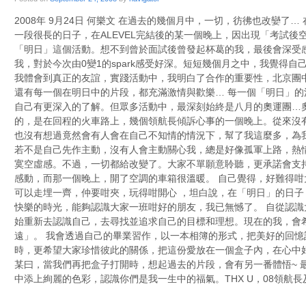
2008年 9月24日 何樂文 在過去的幾個月中，一切，彷彿也改孌了
一段很長的日子，在ALEVEL完結後的某一個晚上，因出現「考試後
「明日」這個活動。想不到曾於面試後曾發起杯葛的我，最後會深受感
我，對於今次由0變1的spark感受好深。短短幾個月之中，我覺得自
我體會到真正的友誼，實踐活動中，我明白了合作的重要性，北京團
還有每一個在明日中的片段，都充滿激情與歡樂… 每一個「明日」
自己有更深入的了解。但眾多活動中，最深刻始終是八月的奧運團…
的，是在回程的火車路上，幾個領航長傾訴心事的一個晚上。從來沒
也沒有想過竟然會有人會在自己不知情的情況下，幫了我這麼多，為
若不是自己先作主動，沒有人會主動關心我，總是好像孤軍上路，熱
寞空虛感。不過，一切都給改變了。大家不單願意聆聽，更承諾會支
感動，而那一個晚上，開了空調的車箱很溫暖。 自己覺得，好難得
可以走埋一齊，仲要咁夾，玩得咁開心 ，坦白說，在「明日」的日
快樂的時光，能夠認識大家一班咁好的朋友，我已無憾了。 自從認
始重新去認識自己，去尋找並追求自己的目標和理想。現在的我，會
遠」。 我會透過自己的畢業習作，以一本相簿的形式，把美好的回憶
時，更希望大家珍惜彼此的關係，把這份愛放在一個盒子內，在心中
某曰，當我們再把盒子打開時，想起過去的片段，會有另一番體悟~ 
中添上絢麗的色彩，認識你們是我一生中的福氣。THX U，08領航長及O