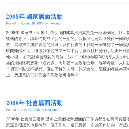
2008年 國家層面活動
Posted on
August 20, 2008
by
navigator
2008年 國家層面活動 組長說我們成為貝貝其實是一種緣份呢。對
幾個的背上，議我們劃成了新的一組的。我很開心可以跟幾位一同於奧運會
賽，去尋找京奧在香港的蹤跡；及在往後的工作坊一同進行了一場模
時間雖然不長，但這就像提供了一個平台，讓以往所分的小組派出代
他小組。 在商討國會辯論的時候，我明白到不同國家就領導人應否
慮的原因比我想象中還要多。比如說一些政治立場、經濟考慮、人民
平衡實一點也不容易。但在了解的同時，我又會想，這樣的考慮本來
上，奧運真的可以完全不作政治考慮嗎？
2008年 社會層面活動
Posted on
July 20, 2008
by
navigator
2008年 社會層面活動 基本上整個社會層面的工作坊都是在籌備實
家還是很認真地看待每一個工作坊。還記得第一次的工作坊內，有些