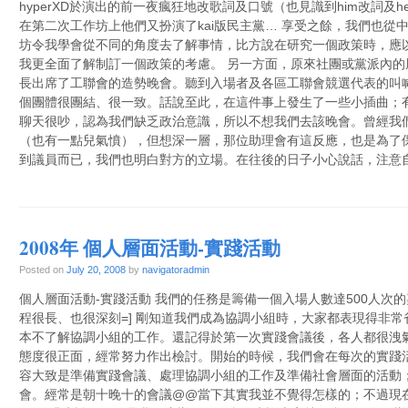
hyperXD於演出的前一夜瘋狂地改歌詞及口號（也見識到him改詞及h
在第二次工作坊上他們又扮演了kai版民主黨… 享受之餘，我們也從
坊令我學會從不同的角度去了解事情，比方說在研究一個政策時，應
我更全面了解制訂一個政策的考慮。 另一方面，原來社團或黨派內
長出席了工聯會的造勢晚會。聽到入場者及各區工聯會競選代表的叫
個團體很團結、很一致。話說至此，在這件事上發生了一些小插曲；
聊天很吵，認為我們缺乏政治意識，所以不想我們去該晚會。曾經我
（也有一點兒氣憤），但想深一層，那位助理會有這反應，也是為了
到議員而已，我們也明白對方的立場。在往後的日子小心說話，注意
2008年 個人層面活動-實踐活動
Posted on
July 20, 2008
by
navigatoradmin
個人層面活動-實踐活動 我們的任務是籌備一個入場人數達500人次
程很長、也很深刻=] 剛知道我們成為協調小組時，大家都表現得非
本不了解協調小組的工作。還記得於第一次實踐會議後，各人都很洩
態度很正面，經常努力作出檢討。開始的時候，我們會在每次的實踐
容大致是準備實踐會議、處理協調小組的工作及準備社會層面的活動
會。經常是朝十晚十的會議@@當下其實我並不覺得怎樣的；不過現