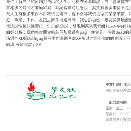
我們了解自己如何鋪排自己的人生。記得在分享時說，自己會選擇在
在稍後的時間才兼顧家庭。我記得當時組爸說，其實有很多事情不是
為人生有很多東西不許我們去選擇，也不會等我們去做完某某事情。
庭、事業、工作、友誼之間作出選擇時，我告訴自己一定要認真地衡
個測試性格的練習(D.I.S.C.)的測試，發現到原來我們組11人中內
組媽分析：我們每次開會時若不加插很多gag，便會是一個很dead的
溝通的XD因為講gag是不用作深層考慮XP所以才能令我們的會議上不
同講 有難同當」XP
Post navigation
學友社總社 地址
深水埗長沙灣道1
一般開放時間
星期一至五： 09:0
星期六： 09:00 -
星期日及公眾假