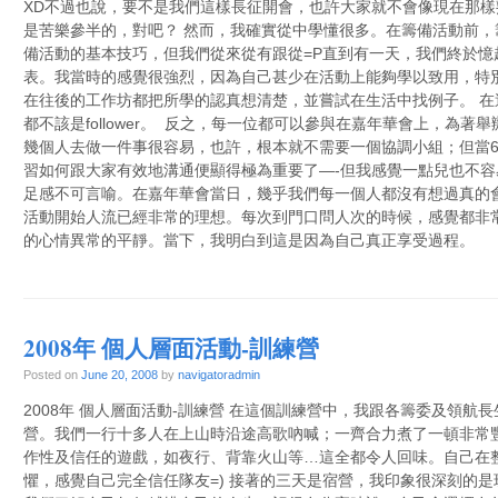
XD不過也說，要不是我們這樣長征開會，也許大家就不會像現在那樣
是苦樂參半的，對吧？ 然而，我確實從中學懂很多。在籌備活動前，籌
備活動的基本技巧，但我們從來從有跟從=P直到有一天，我們終於憶
表。我當時的感覺很強烈，因為自己甚少在活動上能夠學以致用，特
在往後的工作坊都把所學的認真想清楚，並嘗試在生活中找例子。 
都不該是follower。 反之，每一位都可以參與在嘉年華會上，為
幾個人去做一件事很容易，也許，根本就不需要一個協調小組；但當6
習如何跟大家有效地溝通便顯得極為重要了—-但我感覺一點兒也不
足感不可言喻。在嘉年華會當日，幾乎我們每一個人都沒有想過真的會
活動開始人流已經非常的理想。每次到門口問人次的時候，感覺都非
的心情異常的平靜。當下，我明白到這是因為自己真正享受過程。
2008年 個人層面活動-訓練營
Posted on
June 20, 2008
by
navigatoradmin
2008年 個人層面活動-訓練營 在這個訓練營中，我跟各籌委及領航
營。我們一行十多人在上山時沿途高歌吶喊；一齊合力煮了一頓非常
作性及信任的遊戲，如夜行、背靠火山等…這全都令人回味。自己在
懼，感覺自己完全信任隊友=) 接著的三天是宿營，我印象很深刻的是玩soci